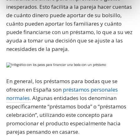
Obtenga más información sobre cómo se procesan sus
inesperados. Esto facilita a la pareja hacer cuentas
datos personales y establezca sus preferencias en la
de cuánto dinero puede aportar de su bolsillo,
sección de datos
. Puede cambiar o retirar su
cuánto pueden aportar los familiares y cuánto
consentimiento en cualquier momento en la Declaración
puede financiarse con un préstamo, lo que a su vez
de cookies.
ayuda a tomar una decisión que se ajuste a las
Nettbureau utiliza cookies propias y de terceros con fines
necesidades de la pareja.
analíticos y para mostrarte publicidad relacionada con tus
preferencias.
Puedes aceptar todas las cookies pulsando
"Aceptar". Para rechazar las cookies salvo las estrictamente
necesarias, pulsa
"Rechazar".
También puedes seleccionar
En general, los préstamos para bodas que se
algunos tipos de cookies y pulsar "Permitir la selección" para
ofrecen en España son
préstamos personales
aceptarlos. Visita nuestra
Política de Cookies
.
normales.
Algunas entidades los denominan
específicamente “préstamos boda” o “préstamos
celebración”, utilizando este concepto para
promocionar el producto especialmente hacia
parejas pensando en casarse.