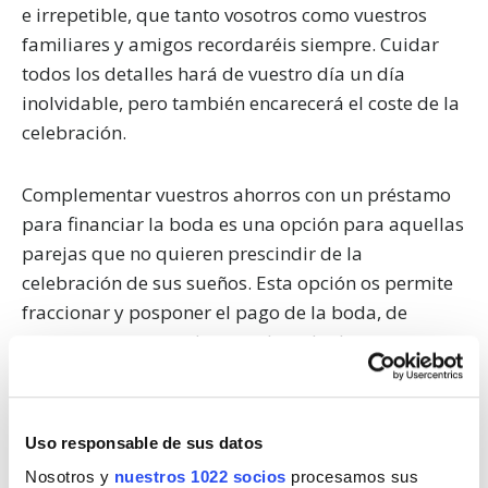
e irrepetible, que tanto vosotros como vuestros
familiares y amigos recordaréis siempre. Cuidar
todos los detalles hará de vuestro día un día
inolvidable, pero también encarecerá el coste de la
celebración.
Complementar vuestros ahorros con un préstamo
para financiar la boda es una opción para aquellas
parejas que no quieren prescindir de la
celebración de sus sueños. Esta opción os permite
fraccionar y posponer el pago de la boda, de
manera que en vez de pagarlo todo de una vez en
un periodo de unas semanas o meses, el banco se
hace cargo de la cantidad deseada, que habrá que
devolver en el periodo determinado con los
Uso responsable de sus datos
intereses pactados.
Nosotros y
nuestros 1022 socios
procesamos sus