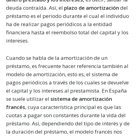
de cookies.
deuda contraída. Así, el
plazo de amortización
del
préstamo es el periodo durante el cual el individuo
Nettbureau utiliza cookies propias y de terceros con fines
ha de realizar pagos periódicos a la entidad
analíticos y para mostrarte publicidad relacionada con tus
financiera hasta el reembolso total del capital y los
preferencias.
Puedes aceptar todas las cookies pulsando
"Aceptar". Para rechazar las cookies salvo las estrictamente
intereses.
necesarias, pulsa
"Rechazar".
También puedes seleccionar
algunos tipos de cookies y pulsar "Permitir la selección" para
Cuando se habla de la amortización de un
aceptarlos. Visita nuestra
Política de Cookies
.
préstamo, es frecuente hacer referencia también al
modelo de amortización, esto es, el sistema de
pagos periódicos a través de los cuales se devuelve
el capital y los intereses al prestamista. En España
se suele utilizar el
sistema de amortización
francés
, cuya característica principal es que las
cuotas a pagar son constantes durante la vida del
préstamo. Así, dependiendo del tipo de interés y de
la duración del préstamo, el modelo francés nos