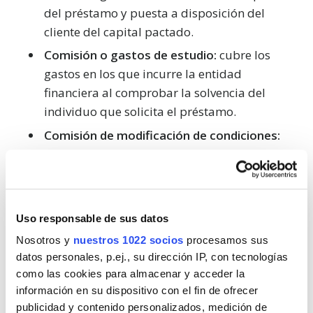
del préstamo y puesta a disposición del
cliente del capital pactado.
Comisión o gastos de estudio:
cubre los
gastos en los que incurre la entidad
financiera al comprobar la solvencia del
individuo que solicita el préstamo.
Comisión de modificación de condiciones:
cubre los gastos administrativos que derivan
de un cambio en las condiciones del
préstamo.
Comisión por amortización o cancelación
Uso responsable de sus datos
anticipada:
es una penalización que se aplica
Nosotros y
nuestros 1022 socios
procesamos sus
cuando el prestatario amortiza la deuda
datos personales, p.ej., su dirección IP, con tecnologías
antes de tiempo.
como las cookies para almacenar y acceder la
información en su dispositivo con el fin de ofrecer
Otros gastos:
la entidad financiera puede
publicidad y contenido personalizados, medición de